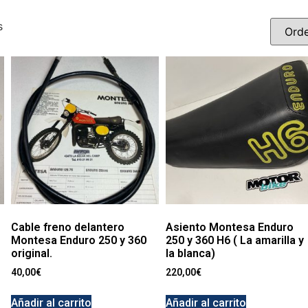
s
Cable freno delantero
Asiento Montesa Enduro
Montesa Enduro 250 y 360
250 y 360 H6 ( La amarilla y
original.
la blanca)
40,00
€
220,00
€
Añadir al carrito
Añadir al carrito