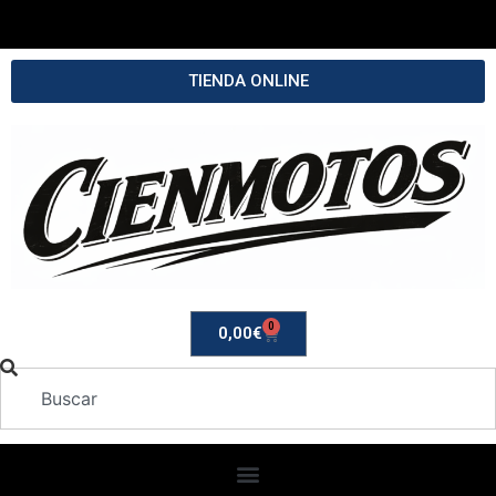
TIENDA ONLINE
0
0,00
€