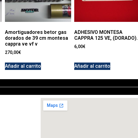
Amortiguadores betor gas
ADHESIVO MONTESA
dorados de 39 cm montesa
CAPPRA 125 VE, (DORADO).
cappra ve vf v
6,00
€
270,00
€
Añadir al carrito
Añadir al carrito