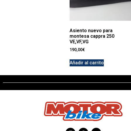
Asiento nuevo para
montesa cappra 250
VE,VF,VG
190,00
€
Añadir al carrito