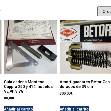
s
Guia cadena Montesa
Amortiguadores Betor Gas
Cappra 250 y 414 modelos
dorados de 39 cm
VE,VF y VG
300,00
€
80,00
€
Añadir al carrito
Añadir al carrito