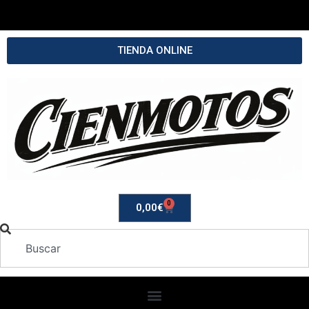
TIENDA ONLINE
0
0,00
€