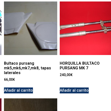
Bultaco pursang
HORQUILLA BULTACO
mk5,mk6,mk7,mk8, tapas
PURSANG MK 7
laterales
240,00
€
66,00
€
Añadir al carrito
Añadir al carrito