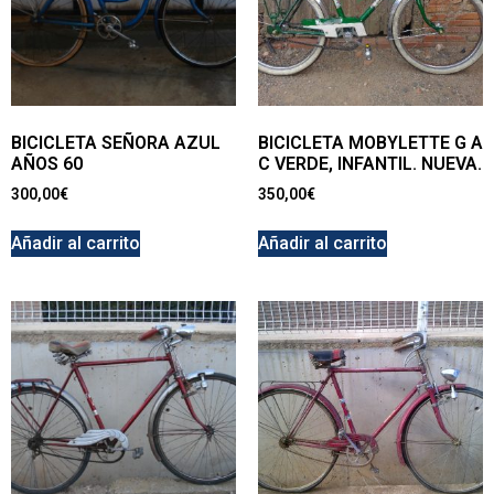
BICICLETA SEÑORA AZUL
BICICLETA MOBYLETTE G A
AÑOS 60
C VERDE, INFANTIL. NUEVA.
300,00
€
350,00
€
Añadir al carrito
Añadir al carrito