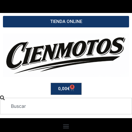
TIENDA ONLINE
0
0,00
€