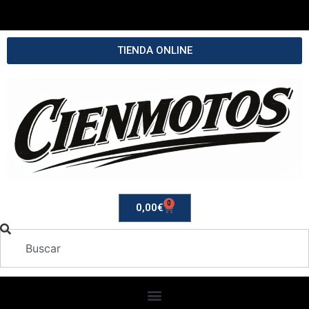
TIENDA ONLINE
0
0,00
€