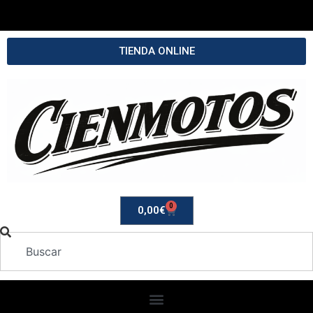
TIENDA ONLINE
0
0,00
€