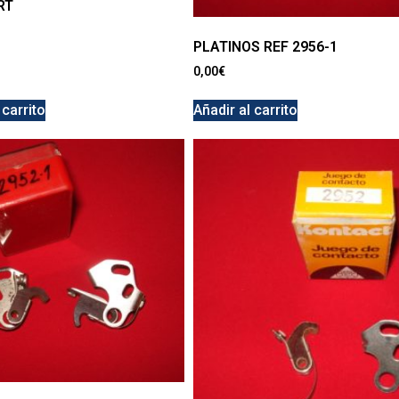
RT
PLATINOS REF 2956-1
0,00
€
 carrito
Añadir al carrito