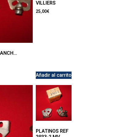
VILLIERS
25,00
€
 LANCH…
Añadir al carrito
PLATINOS REF
2933-2 MV