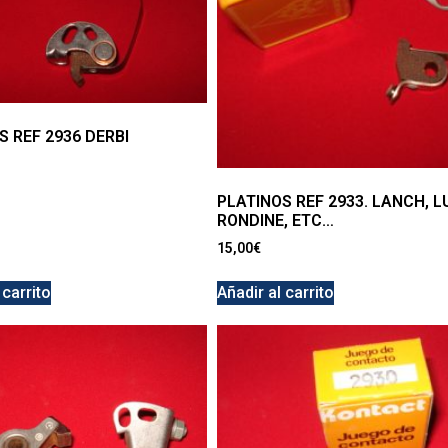
S REF 2936 DERBI
PLATINOS REF 2933. LANCH, L
RONDINE, ETC…
15,00
€
 carrito
Añadir al carrito