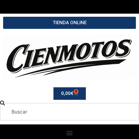
TIENDA ONLINE
0
0,00
€