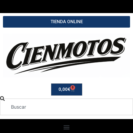
TIENDA ONLINE
0
0,00
€