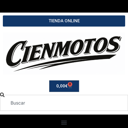
TIENDA ONLINE
0
0,00
€