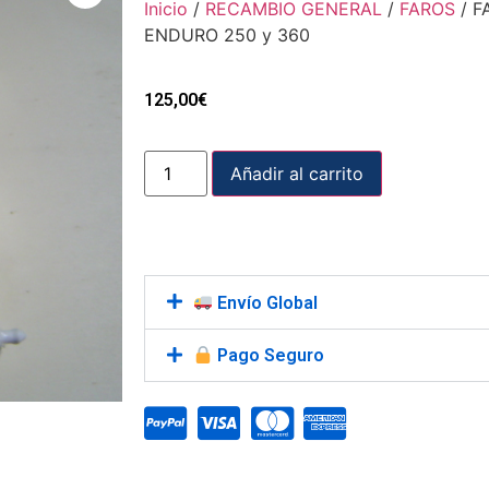
Inicio
/
RECAMBIO GENERAL
/
FAROS
/ F
ENDURO 250 y 360
125,00
€
Añadir al carrito
Envío Global
Pago Seguro