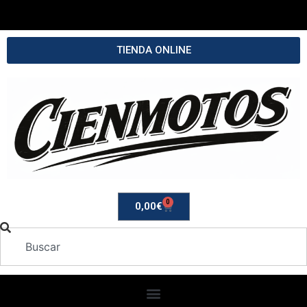
TIENDA ONLINE
0
0,00
€