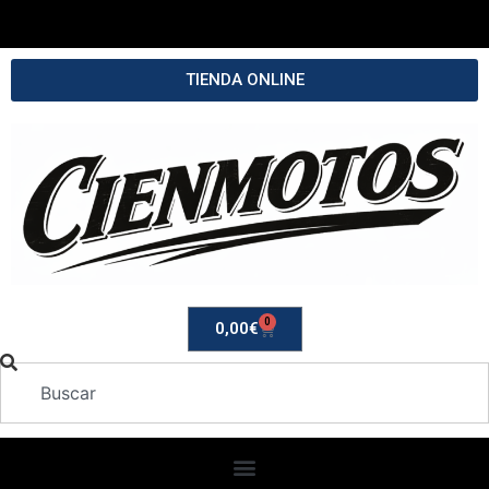
TIENDA ONLINE
0
0,00
€