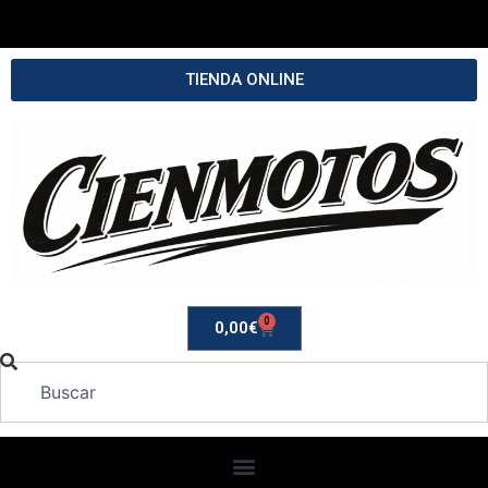
TIENDA ONLINE
0
0,00
€