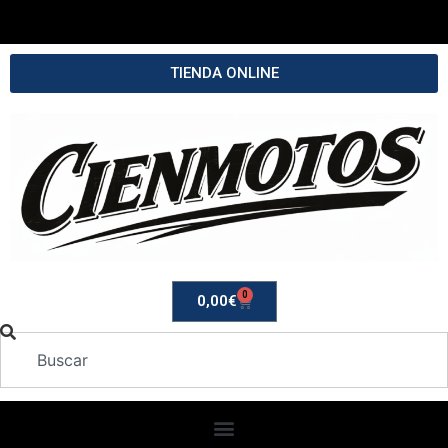
TIENDA ONLINE
0
0,00
€