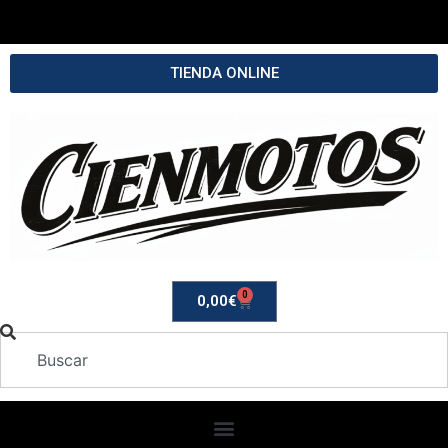
TIENDA ONLINE
0
0,00
€