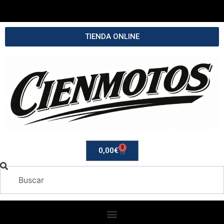
TIENDA ONLINE
0
0,00
€