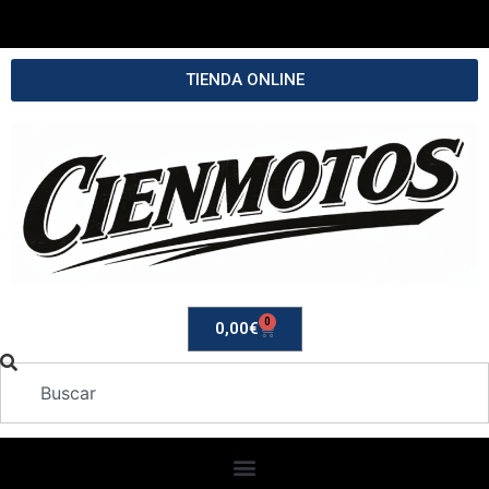
TIENDA ONLINE
0
0,00
€