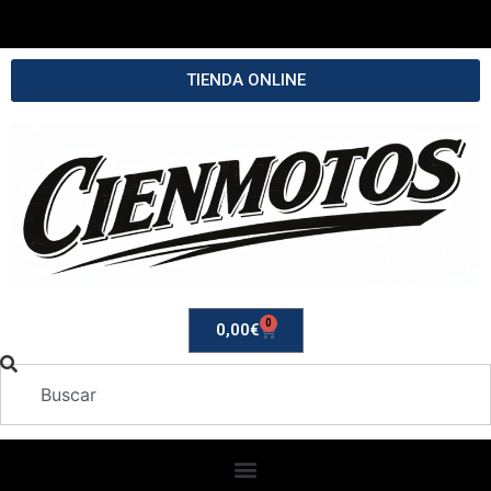
TIENDA ONLINE
0
0,00
€