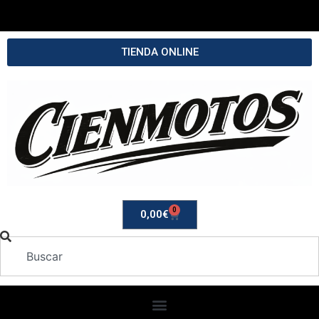
TIENDA ONLINE
0
0,00
€