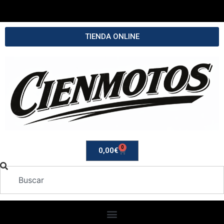
TIENDA ONLINE
0
0,00
€