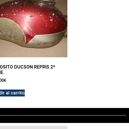
OSITO DUCSON REPRIS 2ª
E.
00
€
ir al carrito