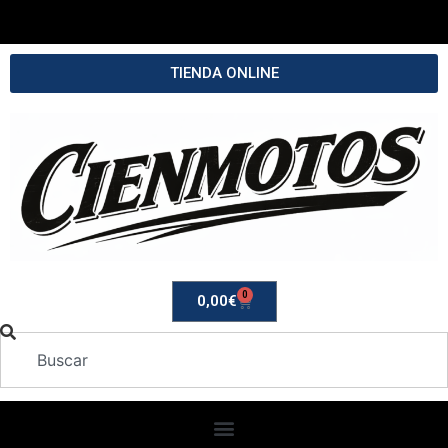
TIENDA ONLINE
0
0,00
€