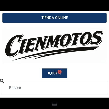
TIENDA ONLINE
0
0,00
€