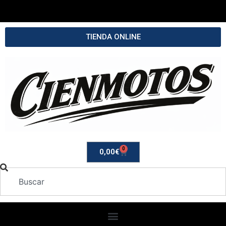
TIENDA ONLINE
0
0,00
€