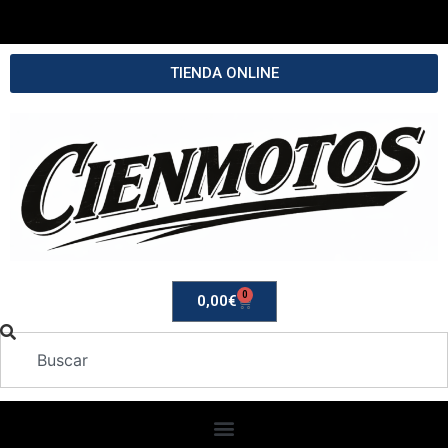
TIENDA ONLINE
0
0,00
€