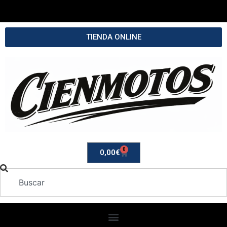
TIENDA ONLINE
0
0,00
€