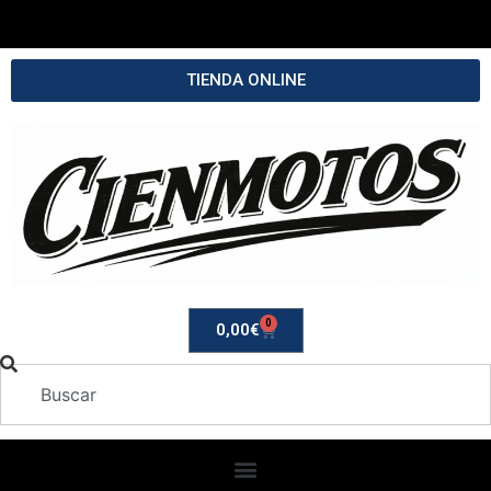
TIENDA ONLINE
0
0,00
€