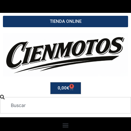
TIENDA ONLINE
0
0,00
€