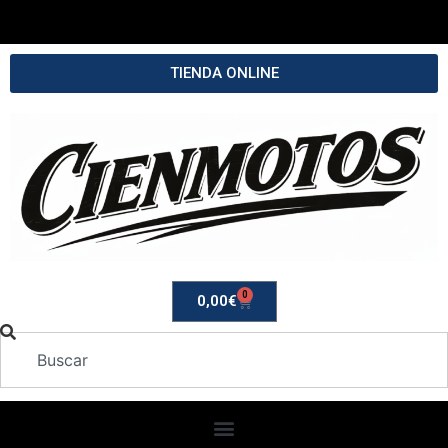
TIENDA ONLINE
0
0,00
€