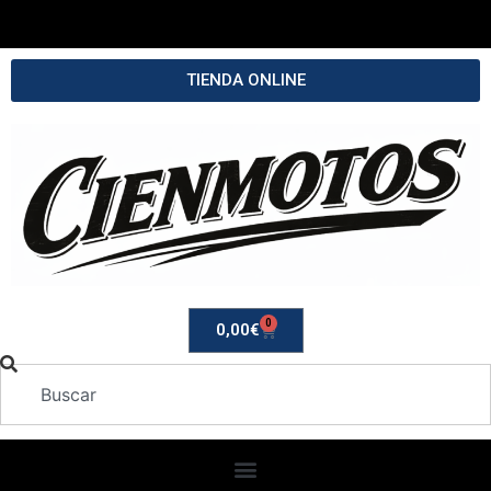
TIENDA ONLINE
0
0,00
€