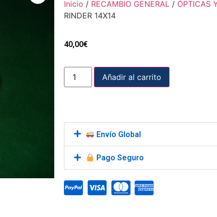
Inicio
/
RECAMBIO GENERAL
/
ÓPTICAS 
RINDER 14X14
40,00
€
Añadir al carrito
Envío Global
Pago Seguro