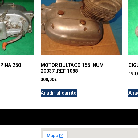
PINA 250
MOTOR BULTACO 155. NUM
CIG
20037..REF 1088
190,
300,00
€
Añadir al carrito
Añad