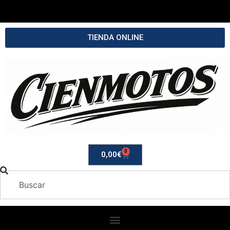
TIENDA ONLINE
0
0,00
€