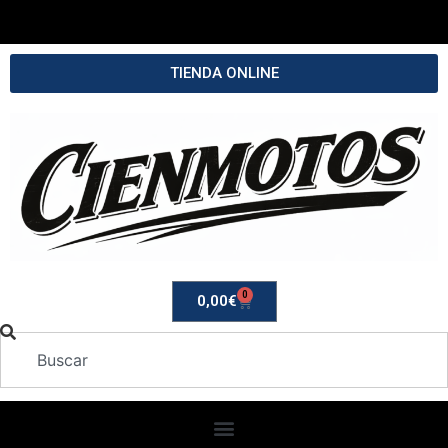
TIENDA ONLINE
0
0,00
€