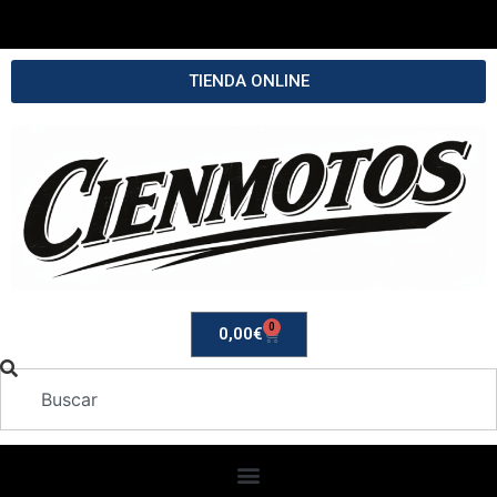
TIENDA ONLINE
0
0,00
€