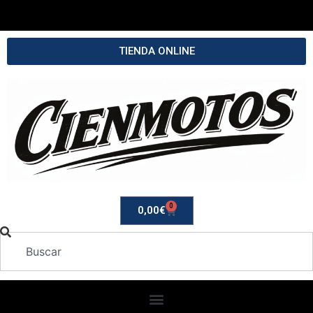
TIENDA ONLINE
0
0,00
€