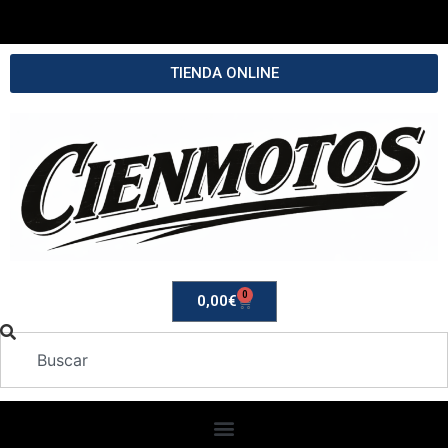
TIENDA ONLINE
0
0,00
€