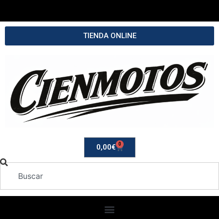
TIENDA ONLINE
0
0,00
€