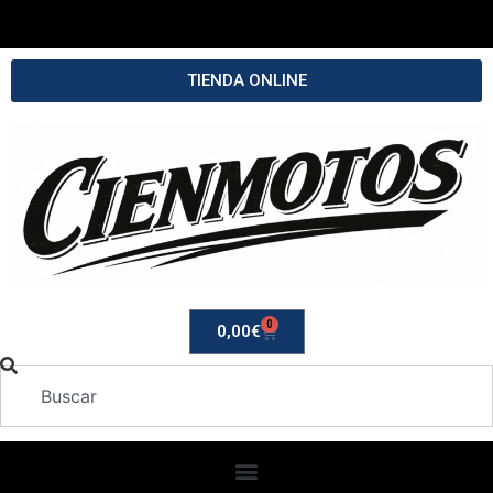
TIENDA ONLINE
0
0,00
€