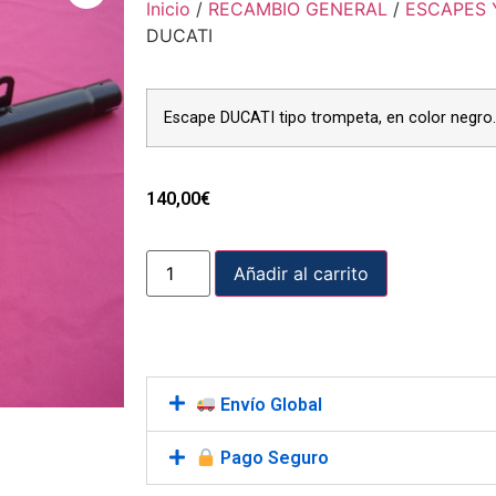
Inicio
/
RECAMBIO GENERAL
/
ESCAPES 
DUCATI
Escape DUCATI tipo trompeta, en color negro.
140,00
€
Añadir al carrito
Envío Global
Pago Seguro