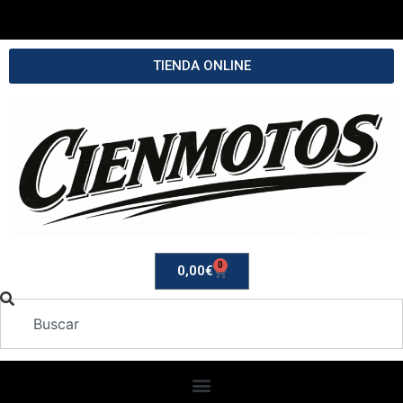
TIENDA ONLINE
0
0,00
€