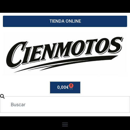
TIENDA ONLINE
0
0,00
€