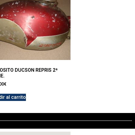
OSITO DUCSON REPRIS 2ª
E.
00
€
ir al carrito