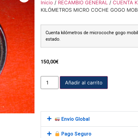
Inicio
/
RECAMBIO GENERAL
/
CUENTA K
KILÓMETROS MICRO COCHE GOGO MOB
Cuenta kilómetros de microcoche gogo mobil,
estado.
150,00
€
Añadir al carrito
Envío Global
Pago Seguro