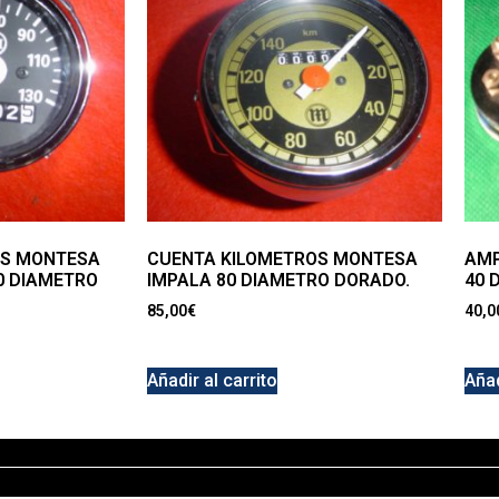
OS MONTESA
CUENTA KILOMETROS MONTESA
AMP
60 DIAMETRO
IMPALA 80 DIAMETRO DORADO.
40 
85,00
€
40,0
Añadir al carrito
Añad