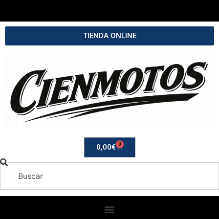
TIENDA ONLINE
0
0,00
€