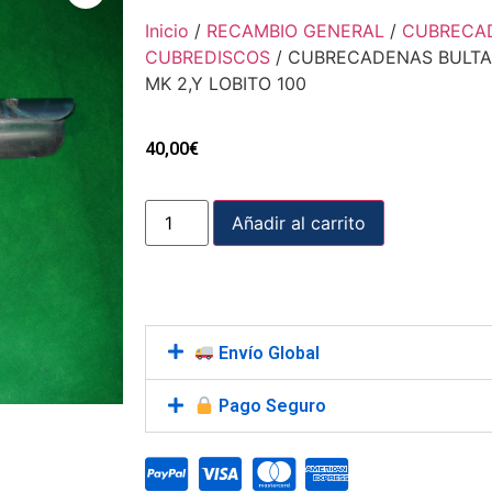
Inicio
/
RECAMBIO GENERAL
/
CUBRECA
CUBREDISCOS
/ CUBRECADENAS BULT
MK 2,Y LOBITO 100
40,00
€
Añadir al carrito
Envío Global
Pago Seguro