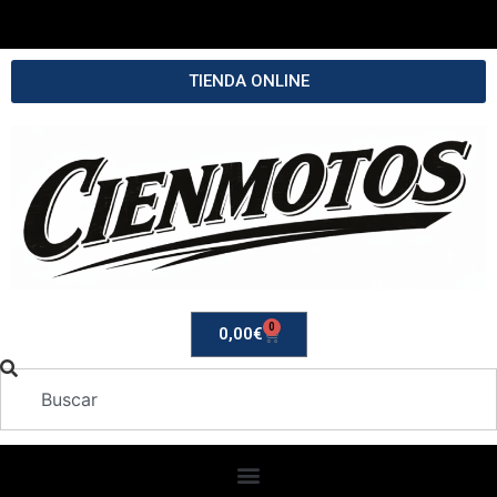
TIENDA ONLINE
0
0,00
€